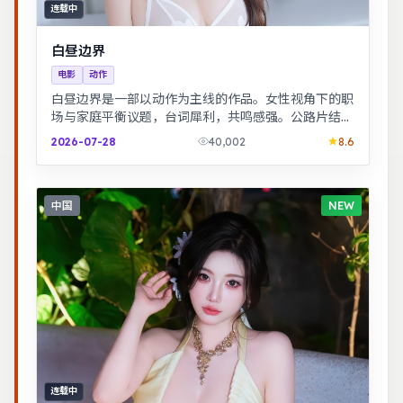
连载中
白昼边界
电影
动作
白昼边界是一部以动作为主线的作品。女性视角下的职
场与家庭平衡议题，台词犀利，共鸣感强。公路片结构
串联多段际遇，配乐与风景共同构成情绪主线。
2026-07-28
40,002
8.6
中国
NEW
连载中