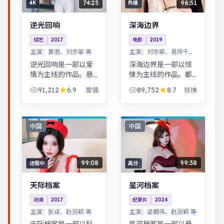
74:25
96:51
4K
热播
逆光回响
深海边界
综艺
2017
电影
2019
主演：
黄渤、刘亦菲 等
主演：
刘亦菲、易烊千玺
等
逆光回响是一部以爱
深海边界是一部以惊
情为主线的作品。悬
悚为主线的作品。都
疑氛围层层推进，线
市男女在误会与试探
91,212
6.9
89,752
8.7
爱情
惊悚
索拼图式叙事，结局
中走近彼此，笑泪交
出人意料。奇幻世界
织的成长故事。一桩
观完整，伏笔回收利
旧案因新证据重启调
落，适合系列化追
查，真相远比表面更
中国
中国
看。
加残酷。
99:08
99:38
连载中
高分
天际档案
星河档案
动漫
2017
纪录片
2024
主演：
张译、赵丽颖 等
主演：
梁朝伟、赵丽颖 等