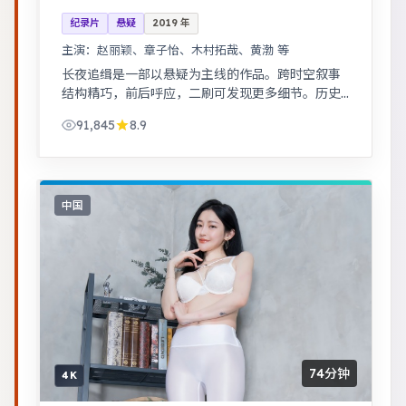
纪录片
悬疑
2019
年
主演：
赵丽颖、章子怡、木村拓哉、黄渤 等
长夜追缉是一部以悬疑为主线的作品。跨时空叙事
结构精巧，前后呼应，二刷可发现更多细节。历史
背景下的小人物命运，细节考究，叙事沉稳。
91,845
8.9
中国
74分钟
4K