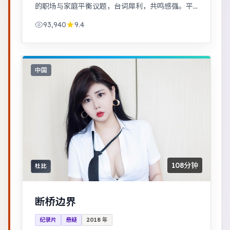
的职场与家庭平衡议题，台词犀利，共鸣感强。平
凡小人物在时代浪潮里做出艰难抉择，最终与自我
93,940
9.4
和解。
中国
108分钟
杜比
断桥边界
纪录片
悬疑
2018
年