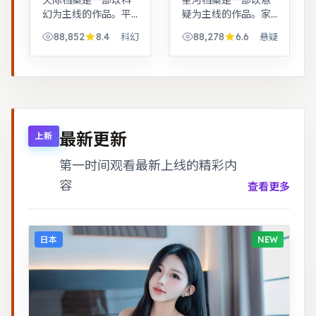
天际档案是一部以科
星河档案是一部以悬
幻为主线的作品。平
疑为主线的作品。家
凡小人物在时代浪潮
庭伦理冲突在一场意
88,852
8.4
88,278
6.6
科幻
悬疑
里做出艰难抉择，最
外后集中爆发，情感
终与自我和解。跨时
冲击力足。青春群像
空叙事结构精巧，前
刻画校园与初入社会
后呼应，二刷可发现
的迷茫，细腻温暖。
更多细节。
最新更新
上新
第一时间观看最新上线的精彩内
容
查看更多
日本
NEW