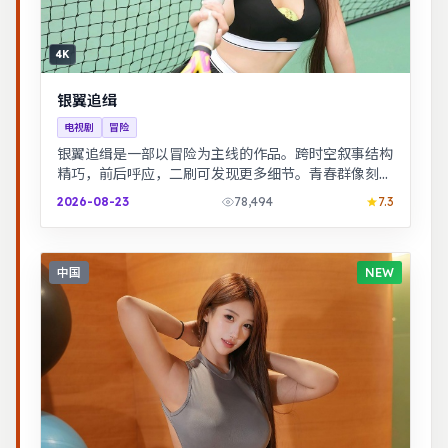
4K
银翼追缉
电视剧
冒险
银翼追缉是一部以冒险为主线的作品。跨时空叙事结构
精巧，前后呼应，二刷可发现更多细节。青春群像刻画
校园与初入社会的迷茫，细腻温暖。
2026-08-23
78,494
7.3
中国
NEW