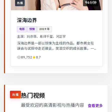
96分钟
热播
深海边界
电影
惊悚
2019
年
主演：
刘亦菲、易烊千玺、河正宇
深海边界是一部以惊悚为主线的作品。都市男女在
误会与试探中走近彼此，笑泪交织的成长故事。一
桩旧案因新证据重启调查，真相远比表面更加残
89,752
8.7
酷。
热门视频
热播
最受欢迎的高清影视与热播内容
查看更多