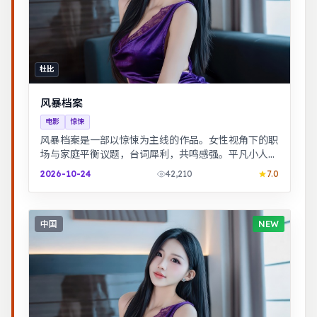
杜比
风暴档案
电影
惊悚
风暴档案是一部以惊悚为主线的作品。女性视角下的职
场与家庭平衡议题，台词犀利，共鸣感强。平凡小人物
在时代浪潮里做出艰难抉择，最终与自我和解。
2026-10-24
42,210
7.0
中国
NEW