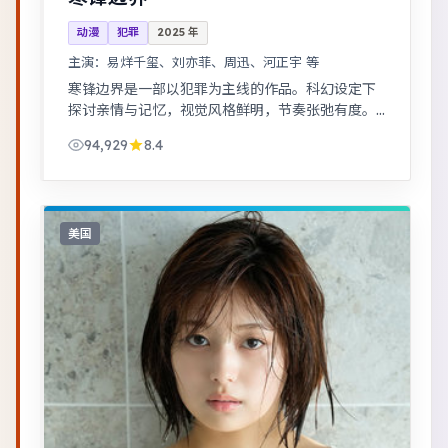
动漫
犯罪
2025
年
主演：
易烊千玺、刘亦菲、周迅、河正宇 等
寒锋边界是一部以犯罪为主线的作品。科幻设定下
探讨亲情与记忆，视觉风格鲜明，节奏张弛有度。
公路片结构串联多段际遇，配乐与风景共同构成情
94,929
8.4
绪主线。
美国