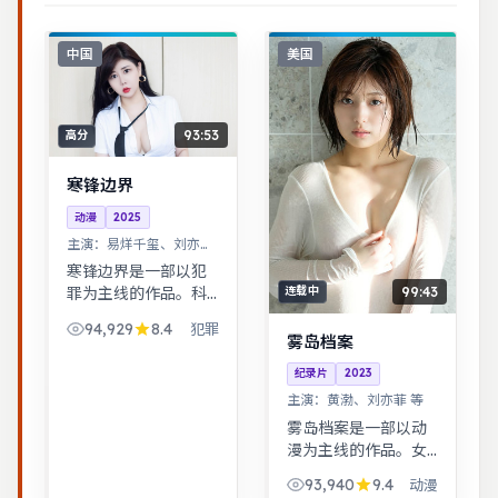
中国
美国
93:53
高分
寒锋边界
动漫
2025
主演：
易烊千玺、刘亦菲
等
寒锋边界是一部以犯
99:43
罪为主线的作品。科
连载中
幻设定下探讨亲情与
94,929
8.4
犯罪
记忆，视觉风格鲜
雾岛档案
明，节奏张弛有度。
纪录片
2023
公路片结构串联多段
主演：
黄渤、刘亦菲 等
际遇，配乐与风景共
同构成情绪主线。
雾岛档案是一部以动
漫为主线的作品。女
性视角下的职场与家
93,940
9.4
动漫
庭平衡议题，台词犀