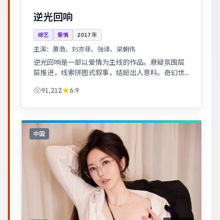
逆光回响
综艺
爱情
2017
年
主演：
黄渤、刘亦菲、张译、梁朝伟
逆光回响是一部以爱情为主线的作品。悬疑氛围层
层推进，线索拼图式叙事，结局出人意料。奇幻世
界观完整，伏笔回收利落，适合系列化追看。
91,212
6.9
中国