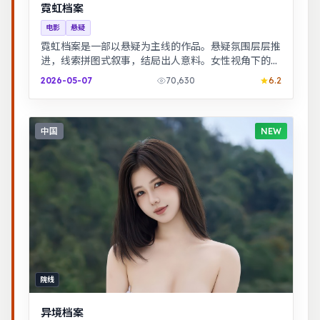
霓虹档案
电影
悬疑
霓虹档案是一部以悬疑为主线的作品。悬疑氛围层层推
进，线索拼图式叙事，结局出人意料。女性视角下的职
场与家庭平衡议题，台词犀利，共鸣感强。
2026-05-07
70,630
6.2
中国
NEW
院线
异境档案