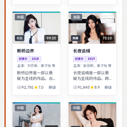
利，共鸣感强。平凡
小人物在时代浪潮里
做出艰难抉择，最终
中国
英国
与自我和解。
99:33
75:10
杜比
独播
断桥边界
长夜追缉
纪录片
2018
纪录片
2019
主演：
刘亦菲、章子怡 等
主演：
赵丽颖、章子怡 等
断桥边界是一部以悬
长夜追缉是一部以悬
疑为主线的作品。古
疑为主线的作品。跨
装背景下的人性博
时空叙事结构精巧，
92,781
7.0
91,845
8.9
悬疑
悬疑
弈，群像刻画细腻，
前后呼应，二刷可发
权谋与情感并重。青
现更多细节。历史背
春群像刻画校园与初
景下的小人物命运，
入社会的迷茫，细腻
细节考究，叙事沉
中国
中国
温暖。
稳。