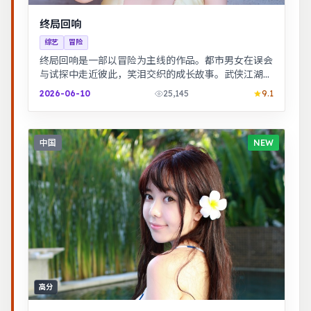
终局回响
综艺
冒险
终局回响是一部以冒险为主线的作品。都市男女在误会
与试探中走近彼此，笑泪交织的成长故事。武侠江湖中
的道义抉择，动作设计利落，意境悠远。
2026-06-10
25,145
9.1
中国
NEW
高分