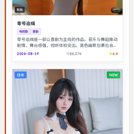
杜比
零号追缉
电视剧
喜剧
零号追缉是一部以喜剧为主线的作品。音乐与舞蹈推动
剧情，舞台感强，视听体验突出。黑色幽默包裹社会寓
言，荒诞中见真实。
2026-08-19
86,376
6.8
日本
NEW