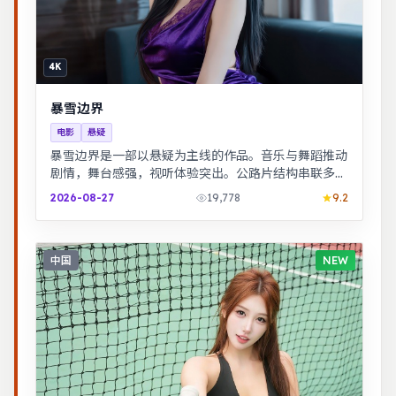
4K
暴雪边界
电影
悬疑
暴雪边界是一部以悬疑为主线的作品。音乐与舞蹈推动
剧情，舞台感强，视听体验突出。公路片结构串联多段
际遇，配乐与风景共同构成情绪主线。
2026-08-27
19,778
9.2
中国
NEW